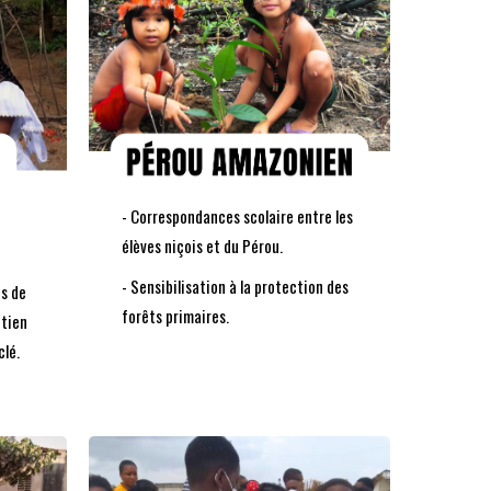
DÉCOUVREZ
LE PROJET
- Correspondances scolaire entre les
élèves niçois et du Pérou.
- Sensibilisation à la protection des
us de
forêts primaires.
utien
clé.