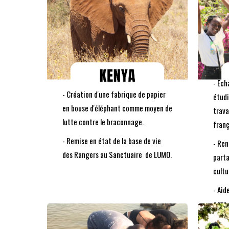
DÉCOUVREZ
- Ech
LE PROJET
- Création d'une fabrique de papier
étudi
en bouse d'éléphant comme moyen de
trava
lutte contre le braconnage.
franç
- Remise en état de la base de vie
- Ren
des Rangers au Sanctuaire de LUMO.
parta
cultu
- Aid
agro-