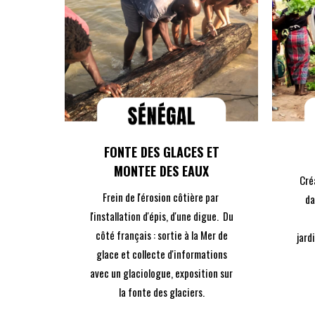
DÉCOUVREZ
LE PROJET
FONTE DES GLACES ET
MONTEE DES EAUX
Cré
Frein de l'érosion côtière par
da
l'installation d'épis, d'une digue. Du
côté français : sortie à la Mer de
jard
glace et collecte d'informations
avec un glaciologue, exposition sur
la fonte des glaciers.