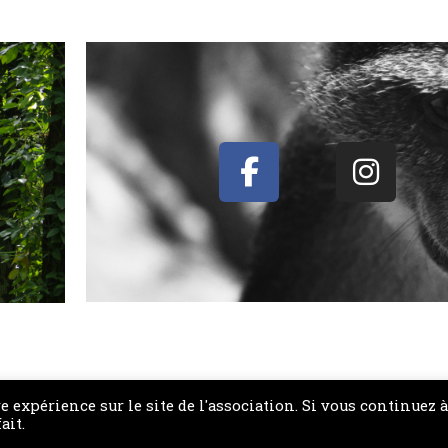
igonis 06300 Nice - Annexe : Cité de la Solidarité Internationale 741
e expérience sur le site de l'association. Si vous continuez à
ait.
1202 Genève. E-mail :
contact@sensolidaire.org