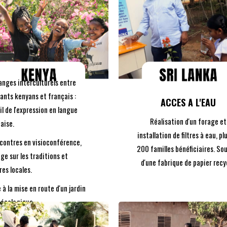
DÉCOUVREZ
DÉCOUVREZ
anges interculturels entre
LE PROJET
LE PROJET
ants kenyans et français :
ACCES A L'EAU
il de l'expression en langue
Réalisation d'un forage et
aise.
installation de filtres à eau, pl
contres en visioconférence,
200 familles bénéficiaires. So
ge sur les traditions et
d'une fabrique de papier recy
res locales.
e à la mise en route d'un jardin
écologique.