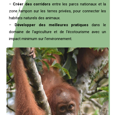
–
Créer des corridors
entre les parcs nationaux et la
zone tampon sur les terres privées, pour connecter les
habitats naturels des animaux.
–
Développer des meilleures pratiques
dans le
domaine de l’agriculture et de l’écotourisme avec un
impact minimum sur l’environnement.