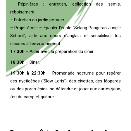
– Pépinières : entretien, collection des semis,
reboisement.
– Entretien du jardin potager.
– Projet école – Épauler l’école “Selang Pangeran Jungle
School”, aide aux cours d’anglais et sensibiliser les
classes à l’environnement.
17:30h
– Aider avec la préparation du dîner.
18:30h
– Dîner.
19:30h à 22:30h
– P
romenade nocturne pour repérer
des nycticèbes (‘Slow Loris’), des civettes, des léopards
ou des porcs épics, s
e détendre et jouer aux cartes/jeux,
f
eu de camp et guitare.-